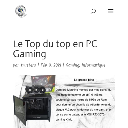
Le Top du top en PC
Gaming
par
trusters
|
Fév 9, 2021
|
Gaming
,
informatique