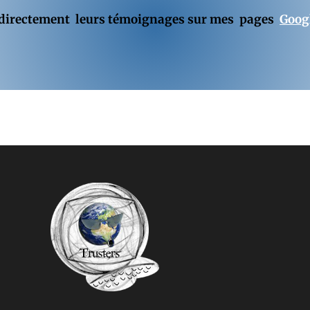
 directement leurs témoignages sur mes pages
Goog